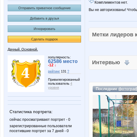
Комплиментов нет.
Отправить приватное сообщение
Вы не авторизованы! Чтоб
Добавить в друзья
Игнорировать
Метки лидеров
Сделать подарок
Дачный. Основной.
популярность:
62586 место
Интервью
-12 ↓
рейтинг
131
?
Привилегированный
пользователь
4
уровня
Последние
фотогра
Статистика портрета:
сейчас просматривают портрет - 0
зарегистрированные пользователи
посетившие портрет за 7 дней - 0